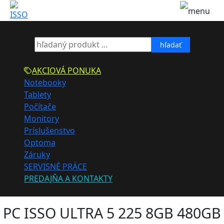
hľadať
AKCIOVÁ PONUKA
Notebooky
Tablety
Počítače
Monitory
Príslušenstvo
Optoma
Záruky
SERVISNÉ PRÁCE
PREDAJŇA A KONTAKTY
PC ISSO ULTRA 5 225 8GB 480GB