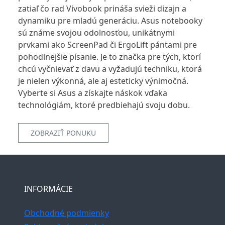
zatiaľ čo rad Vivobook prináša svieži dizajn a
dynamiku pre mladú generáciu. Asus notebooky
sú známe svojou odolnosťou, unikátnymi
prvkami ako ScreenPad či ErgoLift pántami pre
pohodlnejšie písanie. Je to značka pre tých, ktorí
chcú vyčnievať z davu a vyžadujú techniku, ktorá
je nielen výkonná, ale aj esteticky výnimočná.
Vyberte si Asus a získajte náskok vďaka
technológiám, ktoré predbiehajú svoju dobu.
ZOBRAZIŤ PONUKU
INFORMÁCIE
Obchodné podmienky