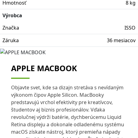
Hmotnosť
8 kg
Výrobca
Značka
ISSO
Záruka
36 mesiacov
APPLE MACBOOK
Objavte svet, kde sa dizajn stretáva s nevídaným
výkonom čipov Apple Silicon. MacBooky
predstavujú vrchol efektivity pre kreatívcov,
študentov aj biznis profesionálov. Vďaka
revolučnej výdrži batérie, dychberúcemu Liquid
Retina displeju a dokonale odladenému systému
macOS získate nástroj, ktorý premieňa nápady