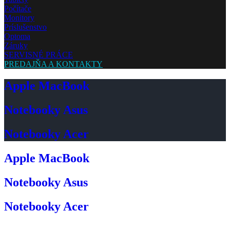
Počítače
Monitory
Príslušenstvo
Optoma
Záruky
SERVISNÉ PRÁCE
PREDAJŇA A KONTAKTY
Apple MacBook
Notebooky Asus
Notebooky Acer
Apple MacBook
Notebooky Asus
Notebooky Acer