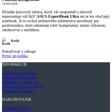
14.04.2026
Hľadáte pracovný nástroj, ktorý vás nespomalí a zároveň
reprezentuje váš štýl?
ASUS ExpertBook Ultra
nie je len obyčajný
notebook. Je to vrchol prémiového inžinierstva navrhnutý pre
profesionálov, ktorí odmietajú robiť kompromisy medzi výkonom,
odolnosťou a mobilitou.
Košík
Pokračovať v nákupe
Prejsť do košíka
INFORMÁCIE
Obchodné podmienky
Reklamačný poriadok
Odstúpiť od zmluvy tu
Ochrana osobných údajov
Nastavenia Cookies
NAKUPOVANIE
Doručenie tovaru