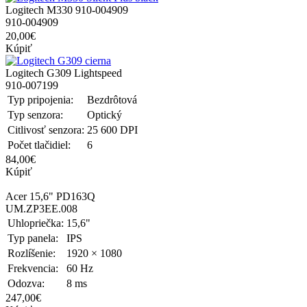
Logitech M330 910-004909
910-004909
20,00€
Kúpiť
Logitech G309 Lightspeed
910-007199
Typ pripojenia:
Bezdrôtová
Typ senzora:
Optický
Citlivosť senzora:
25 600 DPI
Počet tlačidiel:
6
84,00€
Kúpiť
Acer 15,6" PD163Q
UM.ZP3EE.008
Uhlopriečka:
15,6"
Typ panela:
IPS
Rozlíšenie:
1920 × 1080
Frekvencia:
60 Hz
Odozva:
8 ms
247,00€