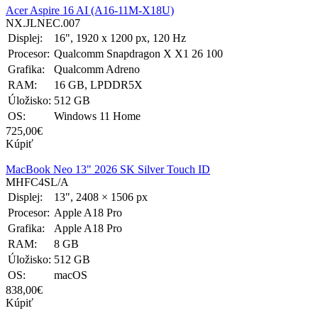
Acer Aspire 16 AI (A16-11M-X18U)
NX.JLNEC.007
Displej:
16", 1920 x 1200 px, 120 Hz
Procesor:
Qualcomm Snapdragon X X1 26 100
Grafika:
Qualcomm Adreno
RAM:
16 GB, LPDDR5X
Úložisko:
512 GB
OS:
Windows 11 Home
725,00€
Kúpiť
MacBook Neo 13" 2026 SK Silver Touch ID
MHFC4SL/A
Displej:
13", 2408 × 1506 px
Procesor:
Apple A18 Pro
Grafika:
Apple A18 Pro
RAM:
8 GB
Úložisko:
512 GB
OS:
macOS
838,00€
Kúpiť