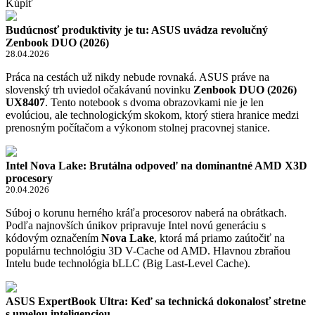
Kúpiť
Budúcnosť produktivity je tu: ASUS uvádza revolučný
Zenbook DUO (2026)
28.04.2026
Práca na cestách už nikdy nebude rovnaká. ASUS práve na
slovenský trh uviedol očakávanú novinku
Zenbook DUO (2026)
UX8407
. Tento notebook s dvoma obrazovkami nie je len
evolúciou, ale technologickým skokom, ktorý stiera hranice medzi
prenosným počítačom a výkonom stolnej pracovnej stanice.
Intel Nova Lake: Brutálna odpoveď na dominantné AMD X3D
procesory
20.04.2026
Súboj o korunu herného kráľa procesorov naberá na obrátkach.
Podľa najnovších únikov pripravuje Intel novú generáciu s
kódovým označením
Nova Lake
, ktorá má priamo zaútočiť na
populárnu technológiu 3D V-Cache od AMD. Hlavnou zbraňou
Intelu bude technológia bLLC (Big Last-Level Cache).
ASUS ExpertBook Ultra: Keď sa technická dokonalosť stretne
s umelou inteligenciou