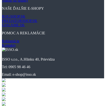
Nákup na splátky
NAŠE ĎALŠIE E-SHOPY
ROGSHOP.SK
PREDATORSHOP.SK
GOGAME.SK
POMOC A REKLAMÁCIE
Reklamácie
Kontakty
ISSO s.r.o., A.Hlinku 40, Prievidza
Tel: 0905 98 46 46
Email: e-shop@isso.sk