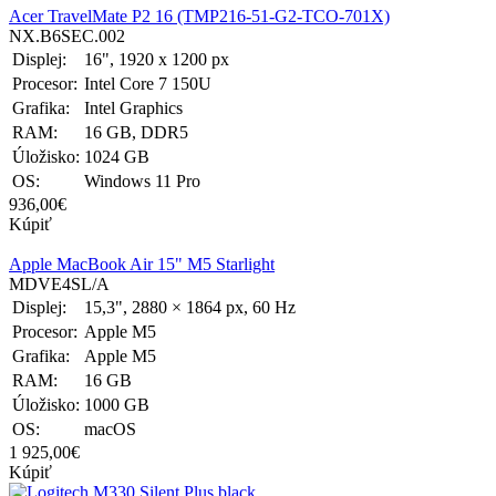
Acer TravelMate P2 16 (TMP216-51-G2-TCO-701X)
NX.B6SEC.002
Displej:
16", 1920 x 1200 px
Procesor:
Intel Core 7 150U
Grafika:
Intel Graphics
RAM:
16 GB, DDR5
Úložisko:
1024 GB
OS:
Windows 11 Pro
936,00€
Kúpiť
Apple MacBook Air 15" M5 Starlight
MDVE4SL/A
Displej:
15,3", 2880 × 1864 px, 60 Hz
Procesor:
Apple M5
Grafika:
Apple M5
RAM:
16 GB
Úložisko:
1000 GB
OS:
macOS
1 925,00€
Kúpiť