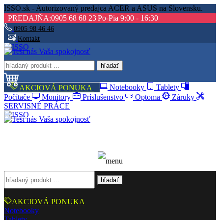
ISSO.sk - Autorizovaný predajca ACER a ASUS na Slovensku.
PREDAJŇA:
0905 68 68 23
|
Po-Pia 9:00 - 16:30
0905 98 46 46
Kontakt
hľadať
AKCIOVÁ PONUKA
Notebooky
Tablety
Počítače
Monitory
Príslušenstvo
Optoma
Záruky
SERVISNÉ PRÁCE
hľadať
AKCIOVÁ PONUKA
Notebooky
Tablety