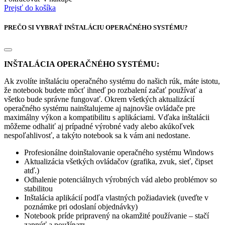
Prejsť do košíka
PREČO SI VYBRAŤ INŠTALÁCIU OPERAČNÉHO SYSTÉMU?
INŠTALÁCIA OPERAČNÉHO SYSTÉMU:
Ak zvolíte inštaláciu operačného systému do našich rúk, máte istotu,
že notebook budete môcť ihneď po rozbalení začať používať a
všetko bude správne fungovať. Okrem všetkých aktualizácií
operačného systému nainštalujeme aj najnovšie ovládače pre
maximálny výkon a kompatibilitu s aplikáciami. Vďaka inštalácii
môžeme odhaliť aj prípadné výrobné vady alebo akúkoľvek
nespoľahlivosť, a takýto notebook sa k vám ani nedostane.
Profesionálne doinštalovanie operačného systému Windows
Aktualizácia všetkých ovládačov (grafika, zvuk, sieť, čipset
atď.)
Odhalenie potenciálnych výrobných vád alebo problémov so
stabilitou
Inštalácia aplikácií podľa vlastných požiadaviek (uveďte v
poznámke pri odoslaní objednávky)
Notebook príde pripravený na okamžité používanie – stačí
zapnúť a použíвать