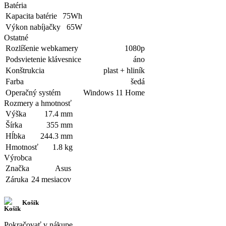
Batéria
Kapacita batérie
75Wh
Výkon nabíjačky
65W
Ostatné
Rozlíšenie webkamery
1080p
Podsvietenie klávesnice
áno
Konštrukcia
plast + hliník
Farba
šedá
Operačný systém
Windows 11 Home
Rozmery a hmotnosť
Výška
17.4 mm
Šírka
355 mm
Hĺbka
244.3 mm
Hmotnosť
1.8 kg
Výrobca
Značka
Asus
Záruka
24 mesiacov
Košík
Pokračovať v nákupe