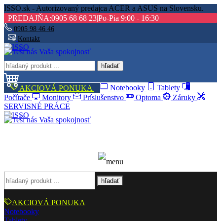
ISSO.sk - Autorizovaný predajca ACER a ASUS na Slovensku.
PREDAJŇA:
0905 68 68 23
|
Po-Pia 9:00 - 16:30
0905 98 46 46
Kontakt
hľadať
AKCIOVÁ PONUKA
Notebooky
Tablety
Počítače
Monitory
Príslušenstvo
Optoma
Záruky
SERVISNÉ PRÁCE
hľadať
AKCIOVÁ PONUKA
Notebooky
Tablety