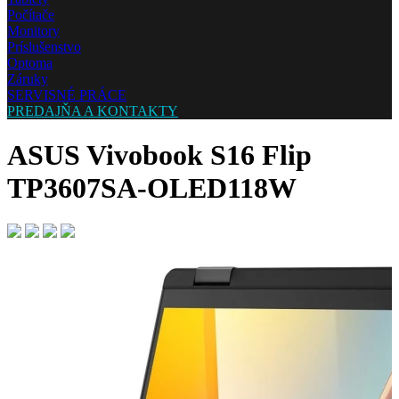
Počítače
Monitory
Príslušenstvo
Optoma
Záruky
SERVISNÉ PRÁCE
PREDAJŇA A KONTAKTY
ASUS Vivobook S16 Flip
TP3607SA-OLED118W