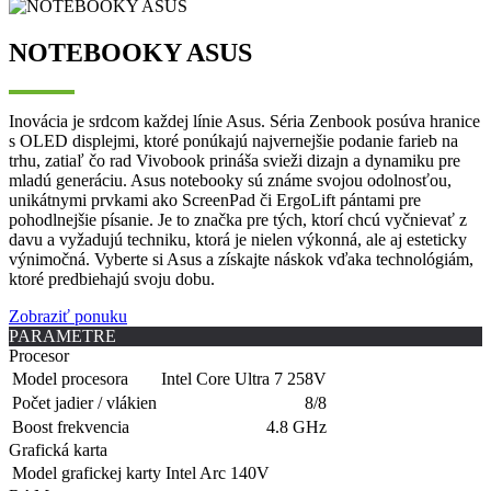
NOTEBOOKY ASUS
Inovácia je srdcom každej línie Asus. Séria Zenbook posúva hranice
s OLED displejmi, ktoré ponúkajú najvernejšie podanie farieb na
trhu, zatiaľ čo rad Vivobook prináša svieži dizajn a dynamiku pre
mladú generáciu. Asus notebooky sú známe svojou odolnosťou,
unikátnymi prvkami ako ScreenPad či ErgoLift pántami pre
pohodlnejšie písanie. Je to značka pre tých, ktorí chcú vyčnievať z
davu a vyžadujú techniku, ktorá je nielen výkonná, ale aj esteticky
výnimočná. Vyberte si Asus a získajte náskok vďaka technológiám,
ktoré predbiehajú svoju dobu.
Zobraziť ponuku
PARAMETRE
Procesor
Model procesora
Intel Core Ultra 7 258V
Počet jadier / vlákien
8/8
Boost frekvencia
4.8 GHz
Grafická karta
Model grafickej karty
Intel Arc 140V