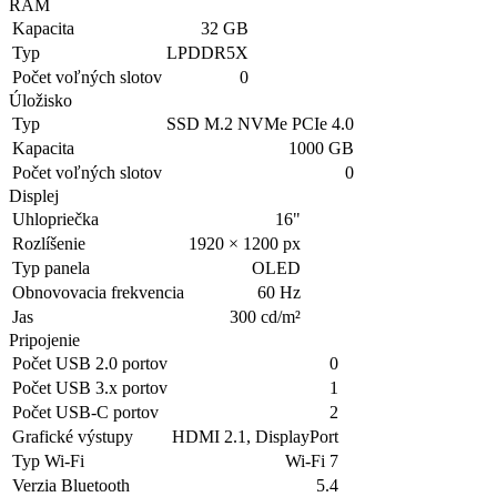
RAM
Kapacita
32 GB
Typ
LPDDR5X
Počet voľných slotov
0
Úložisko
Typ
SSD M.2 NVMe PCIe 4.0
Kapacita
1000 GB
Počet voľných slotov
0
Displej
Uhlopriečka
16"
Rozlíšenie
1920 × 1200 px
Typ panela
OLED
Obnovovacia frekvencia
60 Hz
Jas
300 cd/m²
Pripojenie
Počet USB 2.0 portov
0
Počet USB 3.x portov
1
Počet USB-C portov
2
Grafické výstupy
HDMI 2.1, DisplayPort
Typ Wi-Fi
Wi-Fi 7
Verzia Bluetooth
5.4