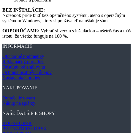
BEZ INŠTALÁCIE:
Notebook príde buď bez operačného systému, alebo s operačným
systémom Windows, ktorý si používateľ nainštaluje sám.
ODPORÚČAME:
Vybrať si verziu s inštaláciou – ušetríš čas a máš
istotu, že všetko funguje na 100 %.
INFORMÁCIE
Obchodné podmienky
Reklamačný poriadok
Odstúpiť od zmluvy tu
Ochrana osobných údajov
Nastavenia Cookies
NAKUPOVANIE
Doručenie tovaru
Nákup na splátky
NAŠE ĎALŠIE E-SHOPY
ROGSHOP.SK
PREDATORSHOP.SK