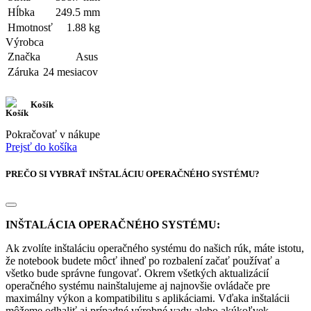
Hĺbka
249.5 mm
Hmotnosť
1.88 kg
Výrobca
Značka
Asus
Záruka
24 mesiacov
Košík
Pokračovať v nákupe
Prejsť do košíka
PREČO SI VYBRAŤ INŠTALÁCIU OPERAČNÉHO SYSTÉMU?
INŠTALÁCIA OPERAČNÉHO SYSTÉMU:
Ak zvolíte inštaláciu operačného systému do našich rúk, máte istotu,
že notebook budete môcť ihneď po rozbalení začať používať a
všetko bude správne fungovať. Okrem všetkých aktualizácií
operačného systému nainštalujeme aj najnovšie ovládače pre
maximálny výkon a kompatibilitu s aplikáciami. Vďaka inštalácii
môžeme odhaliť aj prípadné výrobné vady alebo akúkoľvek