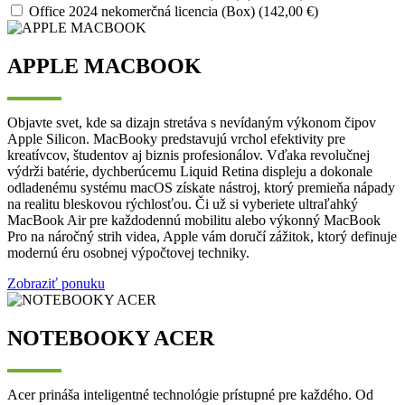
Office 2024 nekomerčná licencia (Box) (142,00 €)
APPLE MACBOOK
Objavte svet, kde sa dizajn stretáva s nevídaným výkonom čipov
Apple Silicon. MacBooky predstavujú vrchol efektivity pre
kreatívcov, študentov aj biznis profesionálov. Vďaka revolučnej
výdrži batérie, dychberúcemu Liquid Retina displeju a dokonale
odladenému systému macOS získate nástroj, ktorý premieňa nápady
na realitu bleskovou rýchlosťou. Či už si vyberiete ultraľahký
MacBook Air pre každodennú mobilitu alebo výkonný MacBook
Pro na náročný strih videa, Apple vám doručí zážitok, ktorý definuje
modernú éru osobnej výpočtovej techniky.
Zobraziť ponuku
NOTEBOOKY ACER
Acer prináša inteligentné technológie prístupné pre každého. Od