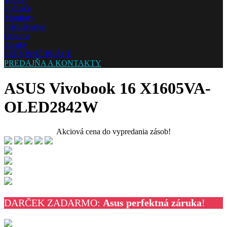
Počítače
Monitory
Príslušenstvo
Optoma
Záruky
SERVISNÉ PRÁCE
PREDAJŇA A KONTAKTY
ASUS Vivobook 16 X1605VA-
OLED2842W
Akciová cena do vypredania zásob!
DARČEK ZADARMO:
Asus perfektná záruka
!