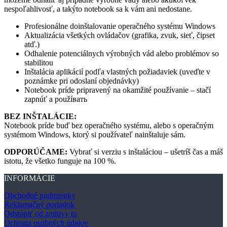
nespoľahlivosť, a takýto notebook sa k vám ani nedostane.
Profesionálne doinštalovanie operačného systému Windows
Aktualizácia všetkých ovládačov (grafika, zvuk, sieť, čipset
atď.)
Odhalenie potenciálnych výrobných vád alebo problémov so
stabilitou
Inštalácia aplikácií podľa vlastných požiadaviek (uveďte v
poznámke pri odoslaní objednávky)
Notebook príde pripravený na okamžité používanie – stačí
zapnúť a použíвать
BEZ INŠTALÁCIE:
Notebook príde buď bez operačného systému, alebo s operačným
systémom Windows, ktorý si používateľ nainštaluje sám.
ODPORÚČAME:
Vybrať si verziu s inštaláciou – ušetríš čas a máš
istotu, že všetko funguje na 100 %.
INFORMÁCIE
Obchodné podmienky
Reklamačný poriadok
Odstúpiť od zmluvy tu
Ochrana osobných údajov