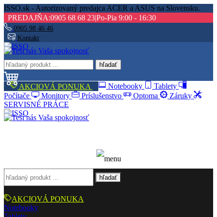
ISSO.sk - Autorizovaný predajca ACER a ASUS na Slovensku.
PREDAJŇA:
0905 68 68 23
|
Po-Pia 9:00 - 16:30
0905 98 46 46
Kontakt
hľadať
AKCIOVÁ PONUKA
Notebooky
Tablety
Počítače
Monitory
Príslušenstvo
Optoma
Záruky
SERVISNÉ PRÁCE
hľadať
AKCIOVÁ PONUKA
Notebooky
Tablety