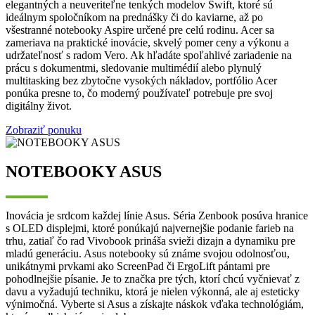
elegantných a neuveriteľne tenkých modelov Swift, ktoré sú
ideálnym spoločníkom na prednášky či do kaviarne, až po
všestranné notebooky Aspire určené pre celú rodinu. Acer sa
zameriava na praktické inovácie, skvelý pomer ceny a výkonu a
udržateľnosť s radom Vero. Ak hľadáte spoľahlivé zariadenie na
prácu s dokumentmi, sledovanie multimédií alebo plynulý
multitasking bez zbytočne vysokých nákladov, portfólio Acer
ponúka presne to, čo moderný používateľ potrebuje pre svoj
digitálny život.
Zobraziť ponuku
NOTEBOOKY ASUS
Inovácia je srdcom každej línie Asus. Séria Zenbook posúva hranice
s OLED displejmi, ktoré ponúkajú najvernejšie podanie farieb na
trhu, zatiaľ čo rad Vivobook prináša svieži dizajn a dynamiku pre
mladú generáciu. Asus notebooky sú známe svojou odolnosťou,
unikátnymi prvkami ako ScreenPad či ErgoLift pántami pre
pohodlnejšie písanie. Je to značka pre tých, ktorí chcú vyčnievať z
davu a vyžadujú techniku, ktorá je nielen výkonná, ale aj esteticky
výnimočná. Vyberte si Asus a získajte náskok vďaka technológiám,