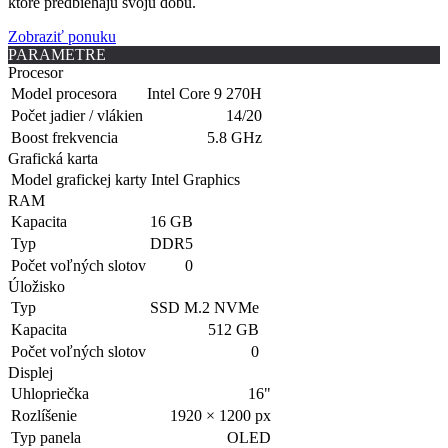
ktoré predbiehajú svoju dobu.
Zobraziť ponuku
PARAMETRE
Procesor
Model procesora
Intel Core 9 270H
Počet jadier / vlákien
14/20
Boost frekvencia
5.8 GHz
Grafická karta
Model grafickej karty
Intel Graphics
RAM
Kapacita
16 GB
Typ
DDR5
Počet voľných slotov
0
Úložisko
Typ
SSD M.2 NVMe
Kapacita
512 GB
Počet voľných slotov
0
Displej
Uhlopriečka
16"
Rozlíšenie
1920 × 1200 px
Typ panela
OLED