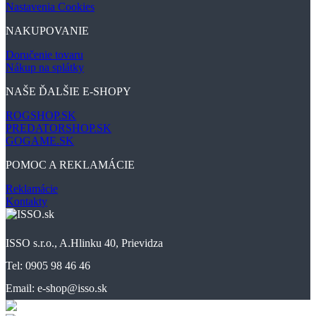
Nastavenia Cookies
NAKUPOVANIE
Doručenie tovaru
Nákup na splátky
NAŠE ĎALŠIE E-SHOPY
ROGSHOP.SK
PREDATORSHOP.SK
GOGAME.SK
POMOC A REKLAMÁCIE
Reklamácie
Kontakty
ISSO s.r.o., A.Hlinku 40, Prievidza
Tel: 0905 98 46 46
Email: e-shop@isso.sk