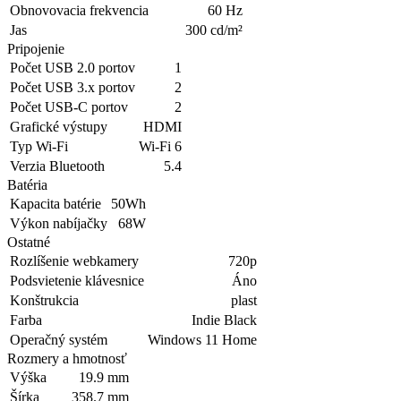
Obnovovacia frekvencia
60 Hz
Jas
300 cd/m²
Pripojenie
Počet USB 2.0 portov
1
Počet USB 3.x portov
2
Počet USB-C portov
2
Grafické výstupy
HDMI
Typ Wi-Fi
Wi-Fi 6
Verzia Bluetooth
5.4
Batéria
Kapacita batérie
50Wh
Výkon nabíjačky
68W
Ostatné
Rozlíšenie webkamery
720p
Podsvietenie klávesnice
Áno
Konštrukcia
plast
Farba
Indie Black
Operačný systém
Windows 11 Home
Rozmery a hmotnosť
Výška
19.9 mm
Šírka
358.7 mm