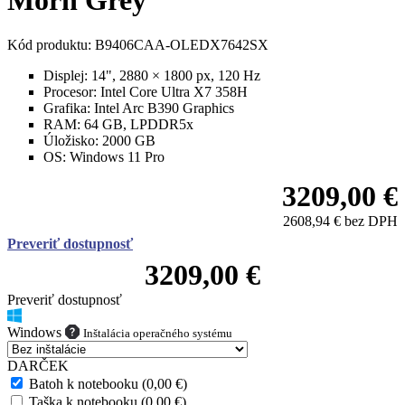
Morn Grey
Kód produktu: B9406CAA-OLEDX7642SX
Displej:
14", 2880 × 1800 px, 120 Hz
Procesor:
Intel Core Ultra X7 358H
Grafika:
Intel Arc B390 Graphics
RAM:
64 GB, LPDDR5x
Úložisko:
2000 GB
OS:
Windows 11 Pro
3209,00 €
2608,94 € bez DPH
Preveriť dostupnosť
3209,00 €
Preveriť dostupnosť
Windows
Inštalácia operačného systému
DARČEK
Batoh k notebooku (0,00 €)
Taška k notebooku (0,00 €)