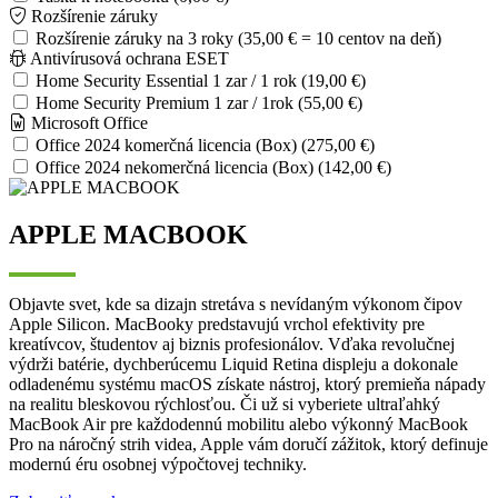
Rozšírenie záruky
Rozšírenie záruky na 3 roky (35,00 € = 10 centov na deň)
Antivírusová ochrana ESET
Home Security Essential 1 zar / 1 rok (19,00 €)
Home Security Premium 1 zar / 1rok (55,00 €)
Microsoft Office
Office 2024 komerčná licencia (Box) (275,00 €)
Office 2024 nekomerčná licencia (Box) (142,00 €)
APPLE MACBOOK
Objavte svet, kde sa dizajn stretáva s nevídaným výkonom čipov
Apple Silicon. MacBooky predstavujú vrchol efektivity pre
kreatívcov, študentov aj biznis profesionálov. Vďaka revolučnej
výdrži batérie, dychberúcemu Liquid Retina displeju a dokonale
odladenému systému macOS získate nástroj, ktorý premieňa nápady
na realitu bleskovou rýchlosťou. Či už si vyberiete ultraľahký
MacBook Air pre každodennú mobilitu alebo výkonný MacBook
Pro na náročný strih videa, Apple vám doručí zážitok, ktorý definuje
modernú éru osobnej výpočtovej techniky.