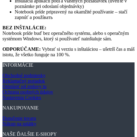
Inštalácia aplikácií podľa vlastných požiadaviek (uveďte v
poznámke pri odoslaní objednávky)
Notebook príde pripravený na okamžité používanie – stačí
zapnúť a použíвать
BEZ INŠTALÁCIE:
Notebook príde buď bez operačného systému, alebo s operačným
systémom Windows, ktorý si používateľ nainštaluje sám.
ODPORÚČAME:
Vybrať si verziu s inštaláciou – ušetríš čas a máš
istotu, že všetko funguje na 100 %.
INFORMÁCIE
Obchodné podmienky
Reklamačný poriadok
Odstúpiť od zmluvy tu
Ochrana osobných údajov
Nastavenia Cookies
NAKUPOVANIE
Doručenie tovaru
Nákup na splátky
NAŠE ĎALŠIE E-SHOPY