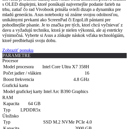
s OLED displejmi, ktoré ponúkajú najvernejšie podanie farieb na
trhu, zatiaľ čo rad Vivobook prináša svieži dizajn a dynamiku pre
mladú generáciu. Asus notebooky sú známe svojou odolnosťou,
unikátnymi prvkami ako ScreenPad či ErgoLift pántami pre
pohodlnejšie písanie. Je to značka pre tých, ktorí chcú vyčnievať z
davu a vyžadujú techniku, ktorá je nielen výkonná, ale aj esteticky
výnimočná. Vyberte si Asus a získajte náskok vďaka technológiám,
ktoré predbiehajú svoju dobu.
Zobraziť ponuku
PARAMETRE
Procesor
Model procesora
Intel Core Ultra X7 358H
Počet jadier / vlákien
16
Boost frekvencia
4.8 GHz
Grafická karta
Model grafickej karty
Intel Arc B390 Graphics
RAM
Kapacita
64 GB
Typ
LPDDR5x
Úložisko
Typ
SSD M.2 NVMe PCIe 4.0
Kapacita
2000 GB