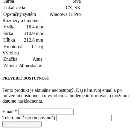
Farba
Sivá
Lokalizácia
CZ, SK
Operačný systém
Windows 11 Pro
Rozmery a hmotnosť
Výška
16.4 mm
Šírka
310.9 mm
Hĺbka
212.8 mm
Hmotnosť
1.1 kg
Výrobca
Značka
Asus
Záruka
24 mesiacov
PREVERIŤ DOSTUPNOSŤ
Tento produkt je aktuálne nedostupný. Daj nám svoj email a po
preverení dostupnosti u výrobcu ťa budeme informovať o možnom
dátume naskladnenia.
Email *
Telefónne číslo (nepovinné)
Preveriť dostupnosť