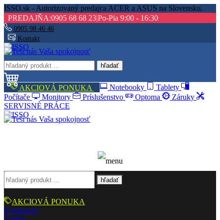
ISSO.sk - Autorizovaný predajca ACER a ASUS na Slovensku.
PREDAJŇA:
0905 68 68 23
|
Po-Pia 9:00 - 16:30
0905 98 46 46
Kontakt
hľadať
AKCIOVÁ PONUKA
Notebooky
Tablety
Počítače
Monitory
Príslušenstvo
Optoma
Záruky
SERVISNÉ PRÁCE
hľadať
AKCIOVÁ PONUKA
Notebooky
Tablety