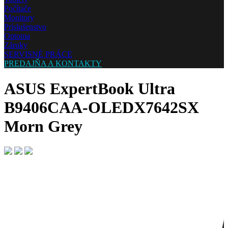
Počítače
Monitory
Príslušenstvo
Optoma
Záruky
SERVISNÉ PRÁCE
PREDAJŇA A KONTAKTY
ASUS ExpertBook Ultra
B9406CAA-OLEDX7642SX
Morn Grey