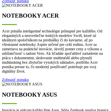
Zobraziť ponuku
NOTEBOOKY ACER
Acer prináša inteligentné technológie prístupné pre každého. Od
elegantných a neuveriteľne tenkých modelov Swift, ktoré sú
ideálnym spoločníkom na prednášky či do kaviarne, až po
všestranné notebooky Aspire určené pre celú rodinu. Acer sa
zameriava na praktické inovácie, skvelý pomer ceny a výkonu a
udržateľnosť s radom Vero. Ak hľadáte spoľahlivé zariadenie na
prácu s dokumentmi, sledovanie multimédií alebo plynulý
multitasking bez zbytočne vysokých nákladov, portfólio Acer
ponúka presne to, čo moderný používateľ potrebuje pre svoj
digitálny život.
Zobraziť ponuku
NOTEBOOKY ASUS
Inovácia je srdcom každej línie Asus. Séria Zenbook posúva hranice