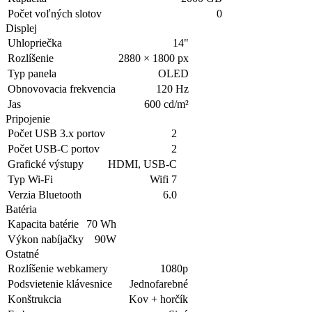
Počet voľných slotov
0
Displej
Uhlopriečka
14"
Rozlíšenie
2880 × 1800 px
Typ panela
OLED
Obnovovacia frekvencia
120 Hz
Jas
600 cd/m²
Pripojenie
Počet USB 3.x portov
2
Počet USB-C portov
2
Grafické výstupy
HDMI, USB-C
Typ Wi-Fi
Wifi 7
Verzia Bluetooth
6.0
Batéria
Kapacita batérie
70 Wh
Výkon nabíjačky
90W
Ostatné
Rozlíšenie webkamery
1080p
Podsvietenie klávesnice
Jednofarebné
Konštrukcia
Kov + horčík