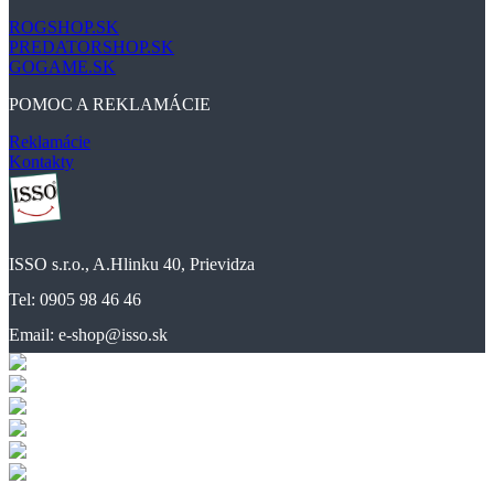
ROGSHOP.SK
PREDATORSHOP.SK
GOGAME.SK
POMOC A REKLAMÁCIE
Reklamácie
Kontakty
ISSO s.r.o., A.Hlinku 40, Prievidza
Tel: 0905 98 46 46
Email: e-shop@isso.sk