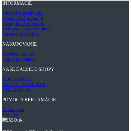
INFORMÁCIE
Obchodné podmienky
Reklamačný poriadok
Odstúpiť od zmluvy tu
Ochrana osobných údajov
Nastavenia Cookies
NAKUPOVANIE
Doručenie tovaru
Nákup na splátky
NAŠE ĎALŠIE E-SHOPY
ROGSHOP.SK
PREDATORSHOP.SK
GOGAME.SK
POMOC A REKLAMÁCIE
Reklamácie
Kontakty