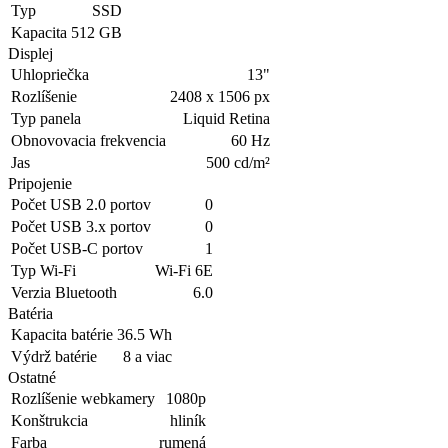
Typ
SSD
Kapacita
512 GB
Displej
Uhlopriečka
13"
Rozlíšenie
2408 x 1506 px
Typ panela
Liquid Retina
Obnovovacia frekvencia
60 Hz
Jas
500 cd/m²
Pripojenie
Počet USB 2.0 portov
0
Počet USB 3.x portov
0
Počet USB-C portov
1
Typ Wi-Fi
Wi-Fi 6E
Verzia Bluetooth
6.0
Batéria
Kapacita batérie
36.5 Wh
Výdrž batérie
8 a viac
Ostatné
Rozlíšenie webkamery
1080p
Konštrukcia
hliník
Farba
rumená