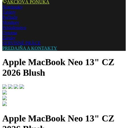
AKCIOVÁ PONUKA
Notebooky
Tablety
Počítače
Monitory
Príslušenstvo
Optoma
Záruky
SERVISNÉ PRÁCE
PREDAJŇA A KONTAKTY
Apple MacBook Neo 13" CZ
2026 Blush
Apple MacBook Neo 13" CZ