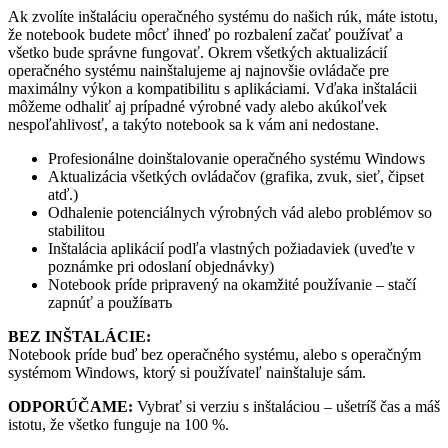
Ak zvolíte inštaláciu operačného systému do našich rúk, máte istotu,
že notebook budete môcť ihneď po rozbalení začať používať a
všetko bude správne fungovať. Okrem všetkých aktualizácií
operačného systému nainštalujeme aj najnovšie ovládače pre
maximálny výkon a kompatibilitu s aplikáciami. Vďaka inštalácii
môžeme odhaliť aj prípadné výrobné vady alebo akúkoľvek
nespoľahlivosť, a takýto notebook sa k vám ani nedostane.
Profesionálne doinštalovanie operačného systému Windows
Aktualizácia všetkých ovládačov (grafika, zvuk, sieť, čipset
atď.)
Odhalenie potenciálnych výrobných vád alebo problémov so
stabilitou
Inštalácia aplikácií podľa vlastných požiadaviek (uveďte v
poznámke pri odoslaní objednávky)
Notebook príde pripravený na okamžité používanie – stačí
zapnúť a použíвать
BEZ INŠTALÁCIE:
Notebook príde buď bez operačného systému, alebo s operačným
systémom Windows, ktorý si používateľ nainštaluje sám.
ODPORÚČAME:
Vybrať si verziu s inštaláciou – ušetríš čas a máš
istotu, že všetko funguje na 100 %.