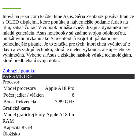
Inovácia je srdcom každej línie Asus. Séria Zenbook posúva hranice
s OLED displejmi, ktoré ponúkajú najvernejšie podanie farieb na
trhu, zatiaľ čo rad Vivobook prináša svieži dizajn a dynamiku pre
mladú generáciu. Asus notebooky sú známe svojou odolnosťou,
unikátnymi prvkami ako ScreenPad či ErgoLift pántami pre
pohodlnejšie písanie. Je to značka pre tých, ktorí chcú vyčnievať z
davu a vyžadujú techniku, ktorá je nielen výkonná, ale aj esteticky
výnimočná. Vyberte si Asus a získajte náskok vďaka technológiám,
ktoré predbiehajú svoju dobu.
Zobraziť ponuku
PARAMETRE
Procesor
Model procesora
Apple A18 Pro
Počet jadier / vlákien
6
Boost frekvencia
3.89 GHz
Grafická karta
Model grafickej karty
Apple A18 Pro
RAM
Kapacita
8 GB
Úložisko