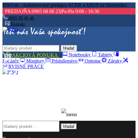
ISSO.sk - Autorizovaný predajca ACER a ASUS na Slovensku.
PREDAJŇA:
0905 68 68 23
|
Po-Pia 9:00 - 16:30
0905 98 46 46
Kontakt
hľadať
AKCIOVÁ PONUKA
Notebooky
Tablety
Počítače
Monitory
Príslušenstvo
Optoma
Záruky
SERVISNÉ PRÁCE
hľadať