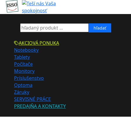
hľadať
AKCIOVÁ PONUKA
Notebooky
Tablety
Počítače
Monitory
Príslušenstvo
Optoma
Záruky
SERVISNÉ PRÁCE
PREDAJŇA A KONTAKTY